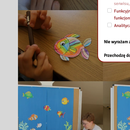
serwisu,
Funkcyjn
funkcjon
Analityc
Nie wyrażam 
Przechodzę do