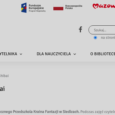
Szukaj
dla:
na stron
YTELNIKA
DLA NAUCZYCIELA
O BIBLIOTEC
shibai
ai
licznego Przedszkola Kraina Fantazji w Siedlcach.
Podczas zajęć czytel