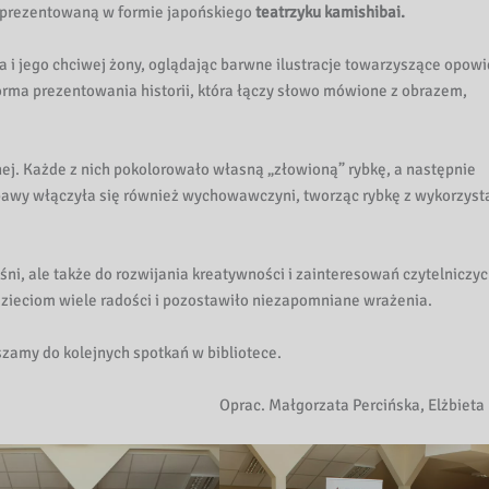
aprezentowaną w formie japońskiego
teatrzyku kamishibai.
 i jego chciwej żony, oglądając barwne ilustracje towarzyszące opowi
rma prezentowania historii, która łączy słowo mówione z obrazem,
nej. Każde z nich pokolorowało własną „złowioną” rybkę, a następnie
bawy włączyła się również wychowawczyni, tworząc rybkę z wykorzys
śni, ale także do rozwijania kreatywności i zainteresowań czytelniczyc
o dzieciom wiele radości i pozostawiło niezapomniane wrażenia.
zamy do kolejnych spotkań w bibliotece.
Oprac. Małgorzata Percińska, Elżbieta