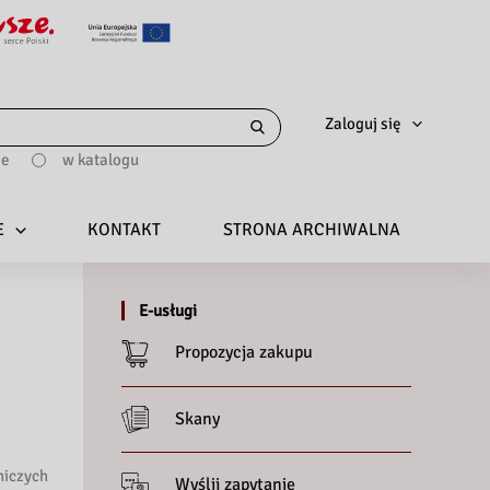
Zaloguj się
ie
w katalogu
E
KONTAKT
STRONA ARCHIWALNA
E-usługi
Propozycja zakupu
Skany
niczych
Wyślij zapytanie