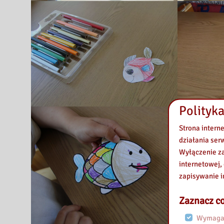
Polityka
Strona intern
działania ser
Wyłączenie za
internetowej,
zapisywanie i
Zaznacz co
Wymagan