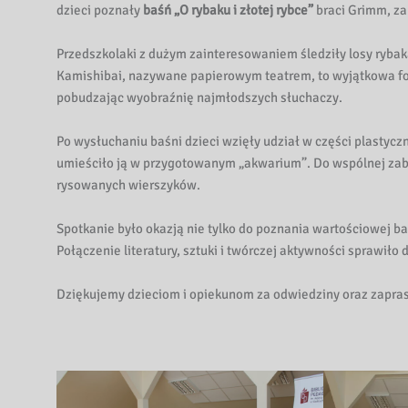
dzieci poznały
baśń „O rybaku i złotej rybce”
braci Grimm, z
Przedszkolaki z dużym zainteresowaniem śledziły losy rybaka
Kamishibai, nazywane papierowym teatrem, to wyjątkowa fo
pobudzając wyobraźnię najmłodszych słuchaczy.
Po wysłuchaniu baśni dzieci wzięły udział w części plastycz
umieściło ją w przygotowanym „akwarium”. Do wspólnej za
rysowanych wierszyków.
Spotkanie było okazją nie tylko do poznania wartościowej ba
Połączenie literatury, sztuki i twórczej aktywności sprawił
Dziękujemy dzieciom i opiekunom za odwiedziny oraz zapras