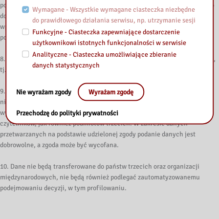
podstawie wyrażonej zgody osobie, której dane dotyczą przysługuje prawo
Wymagane - Wszystkie wymagane ciasteczka niezbędne
do cofnięcia zgody na przetwarzanie danych w dowolnym momencie bez
do prawidłowego działania serwisu, np. utrzymanie sesji
wpływu na zgodność z prawem przetwarzania, którego dokonano na
Funkcyjne - Ciasteczka zapewniające dostarczenie
podstawie zgody przed jej wycofaniem.
użytkownikowi istotnych funkcjonalności w serwisie
Analityczne - Ciasteczka umożliwiające zbieranie
8. Przysługuje Panu/Pani prawo wniesienia skargi do organu nadzorczego,
danych statystycznych
tj. Prezesa Urzędu Ochrony Danych.
9. Podanie danych osobowych nie jest obowiązkowe, jednakże jest
Nie wyrażam zgody
Wyrażam zgodę
niezbędne do zrealizowania celów wskazanych w pkt. 3 lit. a – c, w tym
wypełnienia obowiązków ciążących na Bibliotece w stosunku do jej
Przechodzę do polityki prywatności
czytelników, jak również podmiotów trzecich. W zakresie danych
przetwarzanych na podstawie udzielonej zgody podanie danych jest
dobrowolne, a zgoda może być wycofana.
10. Dane nie będą transferowane do państw trzecich oraz organizacji
międzynarodowych, nie będą również podlegać zautomatyzowanemu
podejmowaniu decyzji, w tym profilowaniu.