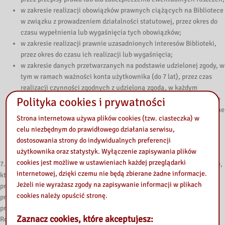
w zakresie realizacji obowiązków prawnych ciążących na Bibliotece
w związku z prowadzeniem działalności statutowej, przez okres do
czasu wypełnienia lub wygaśnięcia tych obowiązków;
w zakresie realizacji prawnie uzasadnionych interesów Biblioteki,
przez okres do czasu ich realizacji lub wygaśnięcia;
w zakresie danych przetwarzanych na podstawie udzielonej zgody, w
tym w ramach ważności konta użytkownika (do 7 lat), przez czas
realizacji czynności zgodnych z udzieloną zgodą, w każdym
przypadku – do czasu odwołania zgody. Usuwanie konta na żądanie
Polityka cookies i prywatności
następuje bez zbędnej zwłoki, chyba że warunki techniczne lub inne
Strona internetowa używa plików cookies (tzw. ciasteczka) w
nie pozwalają na szybsze usunięcie konta, lub inne okoliczności
celu niezbędnym do prawidłowego działania serwisu,
powodują iż konto nie może być usunięte (np. ciążące kary,
dostosowania strony do indywidualnych preferencji
nieprzedawnione).
użytkownika oraz statystyk. Wyłączenie zapisywania plików
cookies jest możliwe w ustawieniach każdej przeglądarki
7. W związku z przetwarzaniem przez Bibliotekę danych osobowych osobie,
internetowej, dzięki czemu nie będą zbierane żadne informacje.
której dane dotyczą przysługuje prawo dostępu do treści swoich danych,
Jeżeli nie wyrażasz zgody na zapisywanie informacji w plikach
prawo do ich sprostowania, usunięcia lub ograniczenia przetwarzania,
cookies należy opuścić stronę.
prawo do wniesienia sprzeciwu wobec przetwarzania, a także prawo do
przenoszenia danych (w zakresie określonym w art. 15-18 oraz art. 20-21
Zaznacz cookies, które akceptujesz:
Rozporządzenia). W przypadkach, w których przetwarzanie odbywa się na