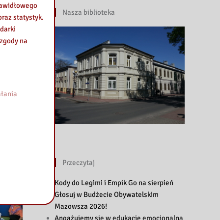
prawidłowego
Nasza biblioteka
raz statystyk.
darki
 zgody na
łania
Przeczytaj
Kody do Legimi i Empik Go na sierpień
Głosuj w Budżecie Obywatelskim
Mazowsza 2026!
Angażujemy się w edukację emocjonalną