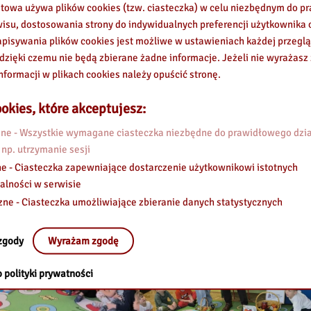
etowa używa plików cookies (tzw. ciasteczka) w celu niezbędnym do 
wisu, dostosowania strony do indywidualnych preferencji użytkownika o
pisywania plików cookies jest możliwe w ustawieniach każdej przeglą
 dzięki czemu nie będą zbierane żadne informacje. Jeżeli nie wyrażasz
nformacji w plikach cookies należy opuścić stronę.
okies, które akceptujesz:
e - Wszystkie wymagane ciasteczka niezbędne do prawidłowego dzia
 np. utrzymanie sesji
e - Ciasteczka zapewniające dostarczenie użytkownikowi istotnych
alności w serwisie
zne - Ciasteczka umożliwiające zbieranie danych statystycznych
zgody
Wyrażam zgodę
 polityki prywatności