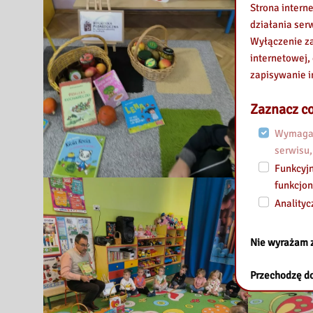
Strona intern
działania ser
Wyłączenie za
internetowej,
zapisywanie i
Zaznacz co
Wymagan
serwisu,
Funkcyjn
funkcjon
Analityc
Nie wyrażam 
Przechodzę do