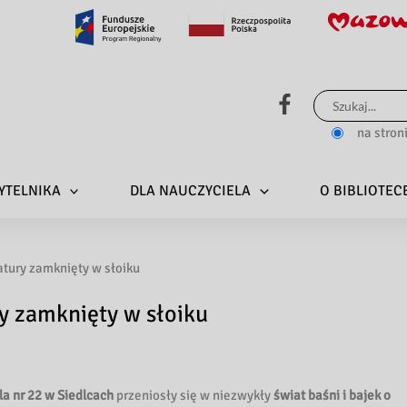
Szukaj
dla:
na stron
YTELNIKA
DLA NAUCZYCIELA
O BIBLIOTEC
tury zamknięty w słoiku
y zamknięty w słoiku
a nr 22 w Siedlcach
przeniosły się w niezwykły
świat baśni i bajek o