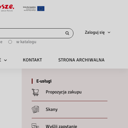
Zaloguj się
ie
w katalogu
E
KONTAKT
STRONA ARCHIWALNA
E-usługi
Propozycja zakupu
Skany
Wyślij zapytanie