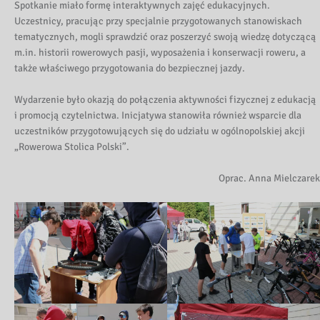
Spotkanie miało formę interaktywnych zajęć edukacyjnych.
Uczestnicy, pracując przy specjalnie przygotowanych stanowiskach
tematycznych, mogli sprawdzić oraz poszerzyć swoją wiedzę dotyczącą
m.in. historii rowerowych pasji, wyposażenia i konserwacji roweru, a
także właściwego przygotowania do bezpiecznej jazdy.
Wydarzenie było okazją do połączenia aktywności fizycznej z edukacją
i promocją czytelnictwa. Inicjatywa stanowiła również wsparcie dla
uczestników przygotowujących się do udziału w ogólnopolskiej akcji
„Rowerowa Stolica Polski”.
Oprac. Anna Mielczarek