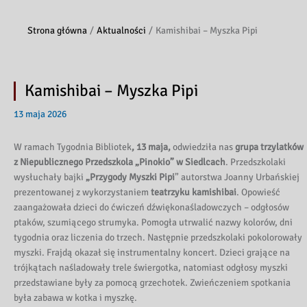
Strona główna
Aktualności
Kamishibai – Myszka Pipi
Kamishibai – Myszka Pipi
13 maja 2026
W ramach Tygodnia Bibliotek
, 13 maja,
odwiedziła nas
grupa trzylatków
z
Niepublicznego Przedszkola „Pinokio” w Siedlcach
. Przedszkolaki
wysłuchały bajki
„Przygody Myszki Pipi
” autorstwa Joanny Urbańskiej
prezentowanej z wykorzystaniem
teatrzyku kamishibai
. Opowieść
zaangażowała dzieci do ćwiczeń dźwiękonaśladowczych – odgłosów
ptaków, szumiącego strumyka. Pomogła utrwalić nazwy kolorów, dni
tygodnia oraz liczenia do trzech. Następnie przedszkolaki pokolorowały
myszki. Frajdą okazał się instrumentalny koncert. Dzieci grające na
trójkątach naśladowały trele świergotka, natomiast odgłosy myszki
przedstawiane były za pomocą grzechotek. Zwieńczeniem spotkania
była zabawa w kotka i myszkę.