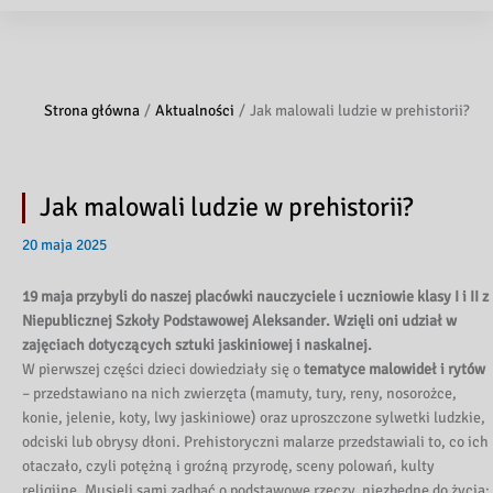
Strona główna
Aktualności
Jak malowali ludzie w prehistorii?
Jak malowali ludzie w prehistorii?
20 maja 2025
19 maja przybyli do naszej placówki nauczyciele i uczniowie klasy I i II z
Niepublicznej Szkoły Podstawowej Aleksander. Wzięli oni udział w
zajęciach dotyczących sztuki jaskiniowej i naskalnej.
W pierwszej części dzieci dowiedziały się o
tematyce malowideł i rytów
– przedstawiano na nich zwierzęta (mamuty, tury, reny, nosorożce,
konie, jelenie, koty, lwy jaskiniowe) oraz uproszczone sylwetki ludzkie,
odciski lub obrysy dłoni. Prehistoryczni malarze przedstawiali to, co ich
otaczało, czyli potężną i groźną przyrodę, sceny polowań, kulty
religijne. Musieli sami zadbać o podstawowe rzeczy, niezbędne do życia: