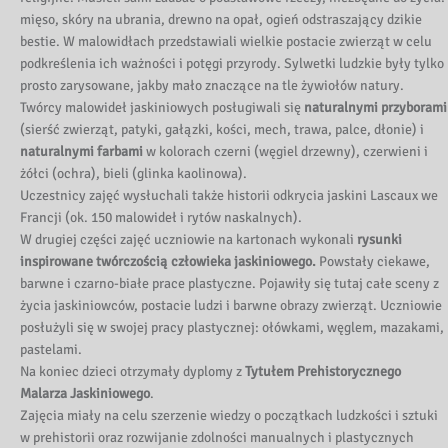
mięso, skóry na ubrania, drewno na opał, ogień odstraszający dzikie
bestie. W malowidłach przedstawiali wielkie postacie zwierząt w celu
podkreślenia ich ważności i potęgi przyrody. Sylwetki ludzkie były tylko
prosto zarysowane, jakby mało znaczące na tle żywiołów natury.
Twórcy malowideł jaskiniowych posługiwali się
naturalnymi przyborami
(sierść zwierząt, patyki, gałązki, kości, mech, trawa, palce, dłonie) i
naturalnymi farbami
w kolorach czerni (węgiel drzewny), czerwieni i
żółci (ochra), bieli (glinka kaolinowa).
Uczestnicy zajęć wysłuchali także historii odkrycia jaskini Lascaux we
Francji (ok. 150 malowideł i rytów naskalnych).
W drugiej części zajęć uczniowie na kartonach wykonali
rysunki
inspirowane twórczością człowieka jaskiniowego.
Powstały ciekawe,
barwne i czarno-białe prace plastyczne. Pojawiły się tutaj całe sceny z
życia jaskiniowców, postacie ludzi i barwne obrazy zwierząt. Uczniowie
posłużyli się w swojej pracy plastycznej: ołówkami, węglem, mazakami,
pastelami.
Na koniec dzieci otrzymały dyplomy z
Tytułem Prehistorycznego
Malarza Jaskiniowego
.
Zajęcia miały na celu szerzenie wiedzy o początkach ludzkości i sztuki
w prehistorii oraz rozwijanie zdolności manualnych i plastycznych