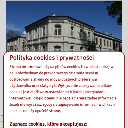
Polityka cookies i prywatności
Strona internetowa używa plików cookies (tzw. ciasteczka) w
celu niezbędnym do prawidłowego działania serwisu,
dostosowania strony do indywidualnych preferencji
użytkownika oraz statystyk. Wyłączenie zapisywania plików
cookies jest możliwe w ustawieniach każdej przeglądarki
internetowej, dzięki czemu nie będą zbierane żadne informacje.
Przeczytaj
Jeżeli nie wyrażasz zgody na zapisywanie informacji w plikach
cookies należy opuścić stronę.
Kody do Legimi i Empik Go na sierpień
Głosuj w Budżecie Obywatelskim Mazowsza 2026!
Zaznacz cookies, które akceptujesz:
Angażujemy się w edukację emocjonalną najmłodszych