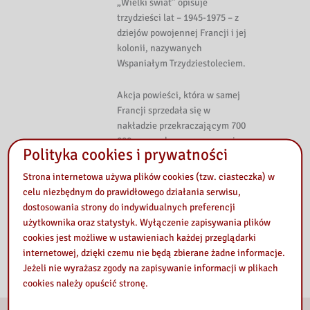
„Wielki świat” opisuje
trzydzieści lat – 1945-1975 – z
dziejów powojennej Francji i jej
kolonii, nazywanych
Wspaniałym Trzydziestoleciem.
Akcja powieści, która w samej
Francji sprzedała się w
nakładzie przekraczającym 700
000 egzemplarzy, rozgrywa się w
Polityka cookies i prywatności
Bejrucie, Sajgonie i Paryżu.
Strona internetowa używa plików cookies (tzw. ciasteczka) w
źródło opisu
celu niezbędnym do prawidłowego działania serwisu,
dostosowania strony do indywidualnych preferencji
użytkownika oraz statystyk. Wyłączenie zapisywania plików
cookies jest możliwe w ustawieniach każdej przeglądarki
internetowej, dzięki czemu nie będą zbierane żadne informacje.
Jeżeli nie wyrażasz zgody na zapisywanie informacji w plikach
cookies należy opuścić stronę.