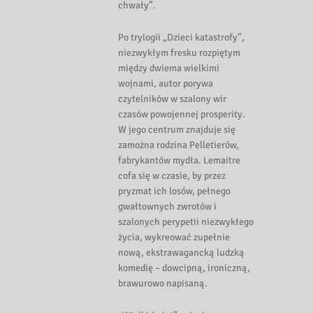
chwały”.
Po trylogii „Dzieci katastrofy”,
niezwykłym fresku rozpiętym
między dwiema wielkimi
wojnami, autor porywa
czytelników w szalony wir
czasów powojennej prosperity.
W jego centrum znajduje się
zamożna rodzina Pelletierów,
fabrykantów mydła. Lemaitre
cofa się w czasie, by przez
pryzmat ich losów, pełnego
gwałtownych zwrotów i
szalonych perypetii niezwykłego
życia, wykreować zupełnie
nową, ekstrawagancką ludzką
komedię – dowcipną, ironiczną,
brawurowo napisaną.