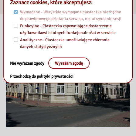
Zaznacz cookies, które akceptujesz:
E-usługi
Wymagane - Wszystkie wymagane ciasteczka niezbędne
do prawidłowego działania serwisu, np. utrzymanie sesji
Nasza biblioteka
Funkcyjne - Ciasteczka zapewniające dostarczenie
użytkownikowi istotnych funkcjonalności w serwisie
Analityczne - Ciasteczka umożliwiające zbieranie
danych statystycznych
Nie wyrażam zgody
Wyrażam zgodę
Przechodzę do polityki prywatności