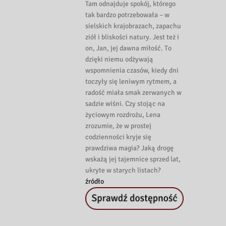
Tam odnajduje spokój, którego
tak bardzo potrzebowała – w
sielskich krajobrazach, zapachu
ziół i bliskości natury. Jest też i
on, Jan, jej dawna miłość. To
dzięki niemu odżywają
wspomnienia czasów, kiedy dni
toczyły się leniwym rytmem, a
radość miała smak zerwanych w
sadzie wiśni. Czy stojąc na
życiowym rozdrożu, Lena
zrozumie, że w prostej
codzienności kryje się
prawdziwa magia? Jaką drogę
wskażą jej tajemnice sprzed lat,
ukryte w starych listach?
źródło