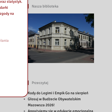
raz statystyk.
Nasza biblioteka
darki
 zgody na
łania
Przeczytaj
Kody do Legimi i Empik Go na sierpień
Głosuj w Budżecie Obywatelskim
Mazowsza 2026!
Angażujemy się w edukację emocjonalną