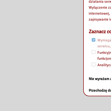
działania ser
Wyłączenie za
internetowej,
zapisywanie i
Zaznacz co
Wymagan
serwisu,
Funkcyjn
funkcjon
Analityc
Nie wyrażam 
Przechodzę do