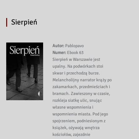
Sierpień
Autor:
Pablopavo
Numer:
Ebook 63
Sierpień w Warszawie jest
upalny. Na podwórkach stoi
skwar i przechodzą burze.
Melancholijny narrator krąży po
zakamarkach, przedmieściach i
bramach. Zawieszony w czasie,
rozkleja siatkę ulic, snując
własne wspomnienia i
wspomnienia miasta. Pod jego
spojrzeniem, podniesionym z
książek, ożywają wnętrza
kościołów, zajezdnie