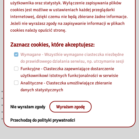
użytkownika oraz statystyk. Wyłączenie zapisywania plików
cookies jest możliwe w ustawieniach każdej przeglądarki
internetowej, dzięki czemu nie będą zbierane żadne informacje.
Jeżeli nie wyrażasz zgody na zapisywanie informacji w plikach
cookies należy opuścić stronę.
Zaznacz cookies, które akceptujesz:
Wymagane - Wszystkie wymagane ciasteczka niezbędne
do prawidłowego działania serwisu, np. utrzymanie sesji
Funkcyjne - Ciasteczka zapewniające dostarczenie
użytkownikowi istotnych funkcjonalności w serwisie
Przeczytaj
Analityczne - Ciasteczka umożliwiające zbieranie
danych statystycznych
Kody do Legimi i Empik Go na sierpień
Głosuj w Budżecie Obywatelskim Mazowsza 2026!
Angażujemy się w edukację emocjonalną najmłodszych
Nie wyrażam zgody
Wyrażam zgodę
Moc wyobraźni – wystawa malarstwa Anny Krzemińskiej
Lato z Magicznym Dywanem
Przechodzę do polityki prywatności