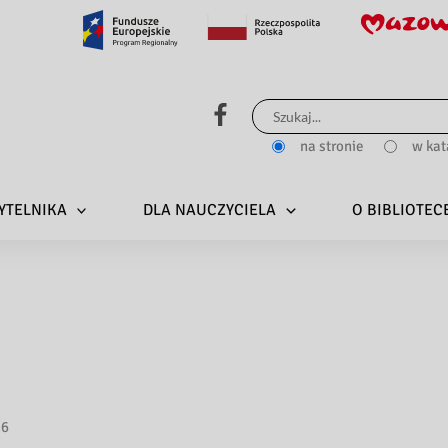
Szukaj
dla:
na stronie
w kat
YTELNIKA
DLA NAUCZYCIELA
O BIBLIOTEC
26