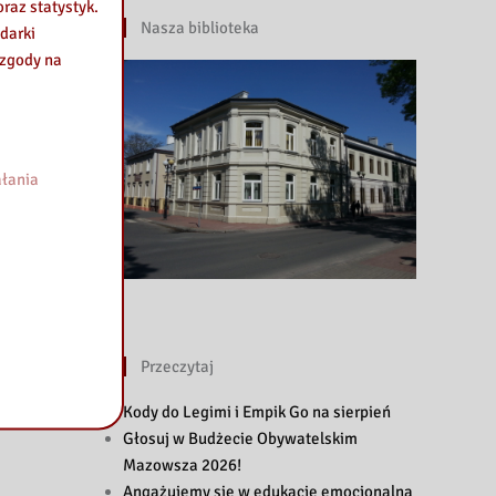
raz statystyk.
Nasza biblioteka
darki
 zgody na
łania
Przeczytaj
Kody do Legimi i Empik Go na sierpień
Głosuj w Budżecie Obywatelskim
Mazowsza 2026!
Angażujemy się w edukację emocjonalną