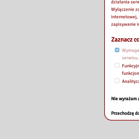
działania ser
Wyłączenie za
internetowej,
zapisywanie i
Zaznacz co
Wymagan
serwisu,
Funkcyjn
funkcjon
Analityc
Nie wyrażam 
Przechodzę do