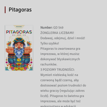
Pitagoras
Number:
GD 549
ŻONGLERKA LICZBAMI!
Dodawaj, odejmuj, dziel i mnóż!
Tylko szybko!
Pitagoras to zwariowana gra
imprezowa, w której musisz
dokonywać błyskawicznych
rachunków.
3 POZIOMY TRUDNOŚCI:
Wymień niebieską kość na
czerwoną bądź czarną, aby
dostosować poziom trudności do
wieku graczy (regulując zakres
liczb). Pitagoras to świetna gra
imprezowa, ale może być też
wykorzystana w edukacji.