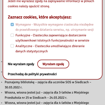
Jeżeli nie wyrażasz zgody na zapisywanie informacji w plikach
cookies należy opuścić stronę.
Zaznacz cookies, które akceptujesz:
Wymagane - Wszystkie wymagane ciasteczka niezbędne
do prawidłowego działania serwisu, np. utrzymanie sesji
Funkcyjne - Ciasteczka zapewniające dostarczenie
użytkownikowi istotnych funkcjonalności w serwisie
Analityczne - Ciasteczka umożliwiające zbieranie
Also read
danych statystycznych
Teakrzyk kamishibai – zajęcia dla uczniów ze Szkoły Podstawowej nr
Nie wyrażam zgody
Wyrażam zgodę
6 w Siedlcach – 05.04.2022r.
Zwiedzamy bibliotekę, poznajemy katalog – zajęcia dla uczniów
Przechodzę do polityki prywatności
klasy VIII Szkoły Podstawowej w Domanicach – 31.03.2022r.
Poznajemy bibliotekę – zajęcia dla uczniów SOS w Siedlcach –
30.03.2022 r.
Wiosna, wiosna jesteś już – zajęcia dla 3-latków z Miejskiego
Przedszkola nr 25 w Siedlcach – 24.03.2022 r.
Wiosna, wiosna jesteś już – zajęcia dla 4-latków z Miejskiego