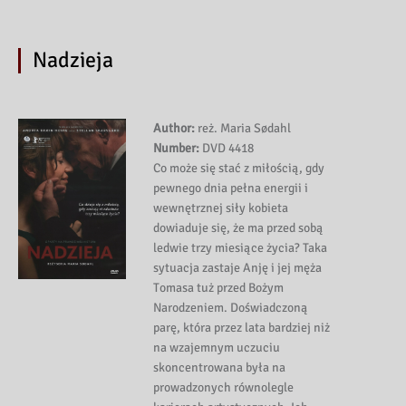
Nadzieja
Author:
reż. Maria Sødahl
Number:
DVD 4418
Co może się stać z miłością, gdy
pewnego dnia pełna energii i
wewnętrznej siły kobieta
dowiaduje się, że ma przed sobą
ledwie trzy miesiące życia? Taka
sytuacja zastaje Anję i jej męża
Tomasa tuż przed Bożym
Narodzeniem. Doświadczoną
parę, która przez lata bardziej niż
na wzajemnym uczuciu
skoncentrowana była na
prowadzonych równolegle