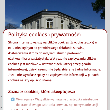
Polityka cookies i prywatności
Strona internetowa używa plików cookies (tzw. ciasteczka) w
celu niezbędnym do prawidłowego działania serwisu,
dostosowania strony do indywidualnych preferencji
użytkownika oraz statystyk. Wyłączenie zapisywania plików
cookies jest możliwe w ustawieniach każdej przeglądarki
internetowej, dzięki czemu nie będą zbierane żadne informacje.
Jeżeli nie wyrażasz zgody na zapisywanie informacji w plikach
cookies należy opuścić stronę.
Also read
Zaznacz cookies, które akceptujesz:
Teakrzyk kamishibai – zajęcia dla uczniów ze Szkoły Podstawowej nr
Wymagane - Wszystkie wymagane ciasteczka niezbędne
6 w Siedlcach – 05.04.2022r.
do prawidłowego działania serwisu, np. utrzymanie sesji
Zwiedzamy bibliotekę, poznajemy katalog – zajęcia dla uczniów