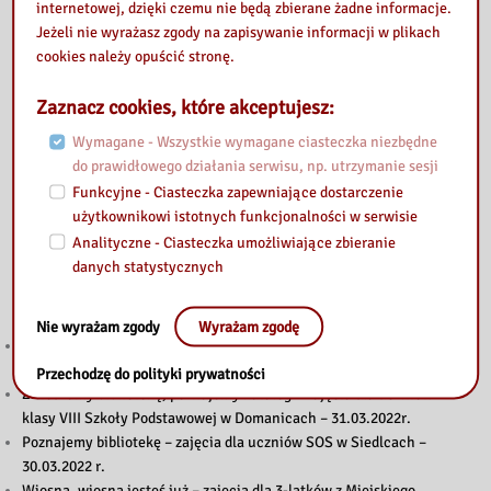
internetowej, dzięki czemu nie będą zbierane żadne informacje.
Jeżeli nie wyrażasz zgody na zapisywanie informacji w plikach
cookies należy opuścić stronę.
Zaznacz cookies, które akceptujesz:
Wymagane - Wszystkie wymagane ciasteczka niezbędne
do prawidłowego działania serwisu, np. utrzymanie sesji
Funkcyjne - Ciasteczka zapewniające dostarczenie
użytkownikowi istotnych funkcjonalności w serwisie
Analityczne - Ciasteczka umożliwiające zbieranie
danych statystycznych
Also read
Nie wyrażam zgody
Wyrażam zgodę
Teakrzyk kamishibai – zajęcia dla uczniów ze Szkoły Podstawowej nr
6 w Siedlcach – 05.04.2022r.
Przechodzę do polityki prywatności
Zwiedzamy bibliotekę, poznajemy katalog – zajęcia dla uczniów
klasy VIII Szkoły Podstawowej w Domanicach – 31.03.2022r.
Poznajemy bibliotekę – zajęcia dla uczniów SOS w Siedlcach –
30.03.2022 r.
Wiosna, wiosna jesteś już – zajęcia dla 3-latków z Miejskiego