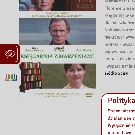
Number:
DVD 4
Florence Green
księgarnię w s
dla mieszkańców 
Nabokowa oraz ”
niektórych wywo
protest – wszak
wpływowa dama z
jednak będzie 
i wsparcie mie
źródło opisu
Polityka
Strona intern
działania ser
Wyłączenie za
internetowej,