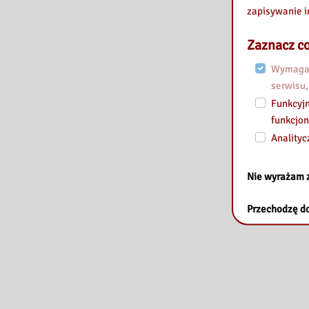
zapisywanie i
Zaznacz co
Wymagan
serwisu,
Funkcyjn
funkcjon
Analityc
Nie wyrażam 
Przechodzę do