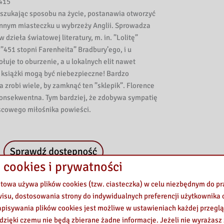
415
 szukając sposobu na życie, postanawia otworzyć
ennym miasteczku u wybrzeży Anglii. Sprowadza
dzieła światowej literatury, m. in. ”Lolitę”
451 stopni Farenheita” Bradbury’ego, i u
łuje to oburzenie, a u lokalnych elit nawet
 książki mogą być niebezpieczne! Bardzo
robi wiele, by zamknąć ten ”sklepik”. Florence
konsekwentna. Tym bardziej, że zdobywa sympatię
jscowego miłośnika powieści.
 cookies i prywatności
etowa używa plików cookies (tzw. ciasteczka) w celu niezbędnym do 
wisu, dostosowania strony do indywidualnych preferencji użytkownika o
pisywania plików cookies jest możliwe w ustawieniach każdej przeglą
 dzięki czemu nie będą zbierane żadne informacje. Jeżeli nie wyrażasz