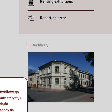
Renting exhibitions
Report an error
Our library
prawidłowego
raz statystyk.
darki
 zgody na