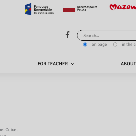
Search
for:
on page
in the 
FOR TEACHER
ABOUT
bel Coixet