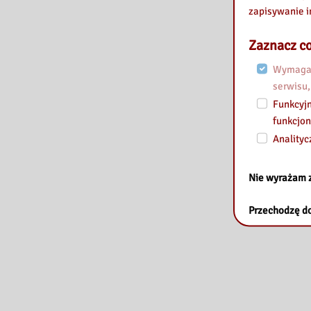
zapisywanie i
Zaznacz co
Wymagan
serwisu,
Funkcyjn
funkcjon
Analityc
Nie wyrażam 
Przechodzę do