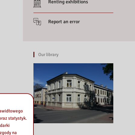
Renting exhibitions
Report an error
Our library
prawidłowego
raz statystyk.
darki
 zgody na