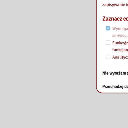
zapisywanie i
Zaznacz co
Wymagan
serwisu,
Funkcyjn
funkcjon
Analityc
Nie wyrażam 
Przechodzę do