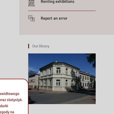
Renting exhibitions
Report an error
Our library
prawidłowego
raz statystyk.
darki
 zgody na