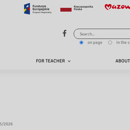
Search
for:
on page
in the 
FOR TEACHER
ABOUT
5/2026