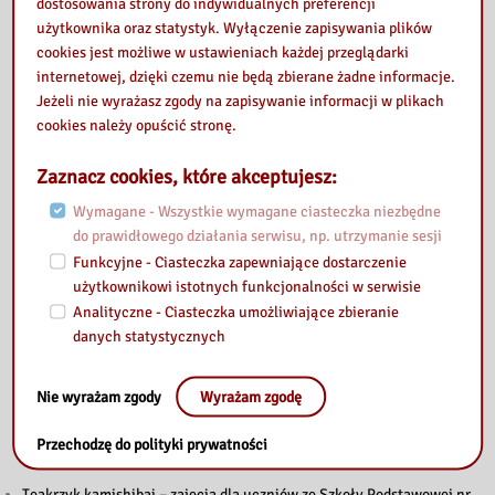
dostosowania strony do indywidualnych preferencji
Our library
użytkownika oraz statystyk. Wyłączenie zapisywania plików
cookies jest możliwe w ustawieniach każdej przeglądarki
internetowej, dzięki czemu nie będą zbierane żadne informacje.
Jeżeli nie wyrażasz zgody na zapisywanie informacji w plikach
cookies należy opuścić stronę.
Zaznacz cookies, które akceptujesz:
Wymagane - Wszystkie wymagane ciasteczka niezbędne
do prawidłowego działania serwisu, np. utrzymanie sesji
Funkcyjne - Ciasteczka zapewniające dostarczenie
użytkownikowi istotnych funkcjonalności w serwisie
Analityczne - Ciasteczka umożliwiające zbieranie
danych statystycznych
Nie wyrażam zgody
Wyrażam zgodę
Also read
Przechodzę do polityki prywatności
Teakrzyk kamishibai – zajęcia dla uczniów ze Szkoły Podstawowej nr