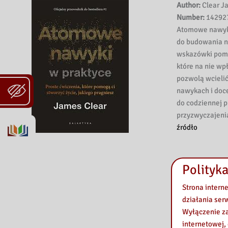
Author:
Clear J
Number:
14292
Atomowe nawyki
do budowania n
wskazówki pomog
które na nie wp
pozwolą wcieli
nawykach i doce
do codziennej 
przyzwyczajeni
źródło
Polityka
Strona intern
działania ser
Wyłączenie za
internetowej,