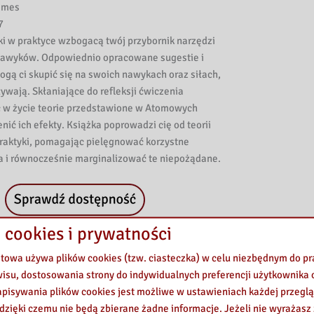
ames
7
 w praktyce wzbogacą twój przybornik narzędzi
awyków. Odpowiednio opracowane sugestie i
ą ci skupić się na swoich nawykach oraz siłach,
ływają. Skłaniające do refleksji ćwiczenia
ć w życie teorie przedstawione w Atomowych
nić ich efekty. Książka poprowadzi cię od teorii
praktyki, pomagając pielęgnować korzystne
a i równocześnie marginalizować te niepożądane.
 cookies i prywatności
etowa używa plików cookies (tzw. ciasteczka) w celu niezbędnym do 
wisu, dostosowania strony do indywidualnych preferencji użytkownika o
pisywania plików cookies jest możliwe w ustawieniach każdej przeglą
 dzięki czemu nie będą zbierane żadne informacje. Jeżeli nie wyrażasz