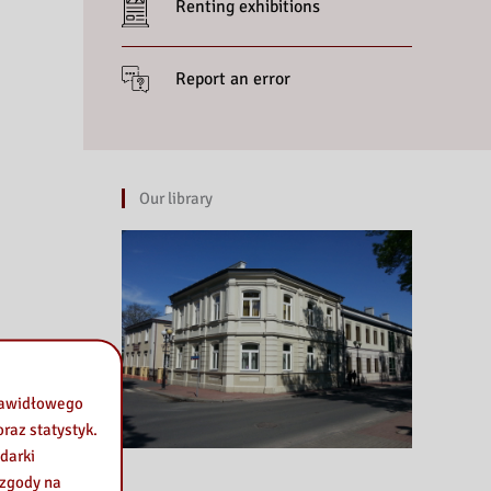
Renting exhibitions
Report an error
Our library
prawidłowego
raz statystyk.
darki
 zgody na