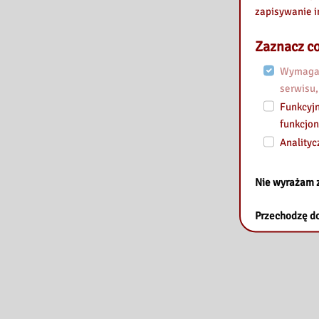
zapisywanie i
Zaznacz co
Wymagan
serwisu,
Funkcyjn
funkcjon
Analityc
Nie wyrażam 
Przechodzę do